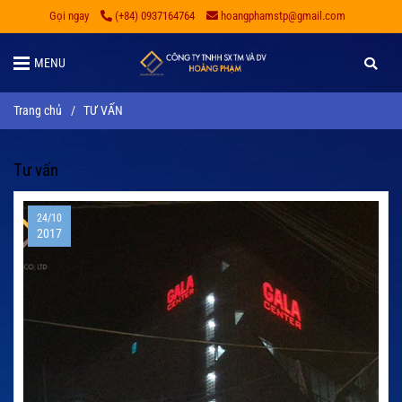
Gọi ngay
(+84) 0937164764
hoangphamstp@gmail.com
MENU
Trang chủ
/
TƯ VẤN
Tư vấn
24/10
2017