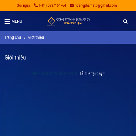
Gọi ngay
(+84) 0937164764
hoangphamstp@gmail.com
MENU
Trang chủ
/
Giới thiệu
Giới thiệu
PROFILE HOANGPHAMSTP
Tải file tại đây!!