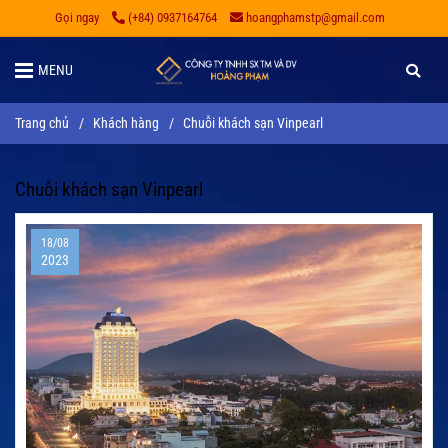
Gọi ngay
(+84) 0937164764
hoangphamstp@gmail.com
MENU
Trang chủ
/
Khách hàng
/
Chuỗi khách sạn Vinpearl
Chuỗi khách sạn Vinpearl
18/08
2023