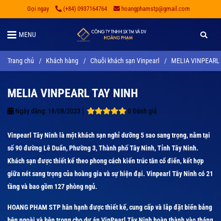
Gọi ngay
(+84) 0937164764
hoangphamstp@gmail.com
MENU
Trang chủ
/
Khách hàng
/
Chuỗi khách sạn Vinpearl
/
MELIA VINPEARL
MELIA VINPEARL TAY NINH
Ngày đăng:
18/08/2023
0 Đánh giá
Vinpearl Tây Ninh là một khách sạn nghỉ dưỡng 5 sao sang trọng, nằm tại
số 90 đường Lê Duẩn, Phường 3, Thành phố Tây Ninh, Tỉnh Tây Ninh.
Khách sạn được thiết kế theo phong cách kiến trúc tân cổ điển, kết hợp
giữa nét sang trọng của hoàng gia và sự hiện đại. Vinpearl Tây Ninh có 21
tầng và bao gồm 127 phòng ngủ.
HOANG PHAM STP hân hạnh được thiết kế, cung cấp và lắp đặt biển bảng
bên ngoài và bên trong cho dự án VinPearl Tây Ninh hoàn thành vào tháng