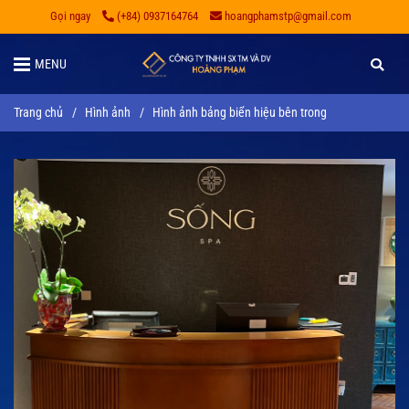
Gọi ngay
(+84) 0937164764
hoangphamstp@gmail.com
MENU
Trang chủ
/
Hình ảnh
/
Hình ảnh bảng biển hiệu bên trong