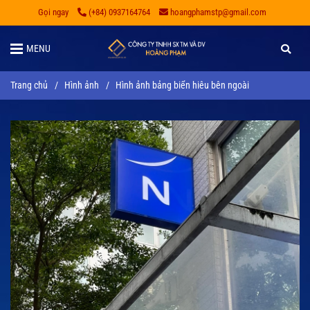
Gọi ngay
(+84) 0937164764
hoangphamstp@gmail.com
MENU
Trang chủ
/
Hình ảnh
/
Hình ảnh bảng biển hiêu bên ngoài